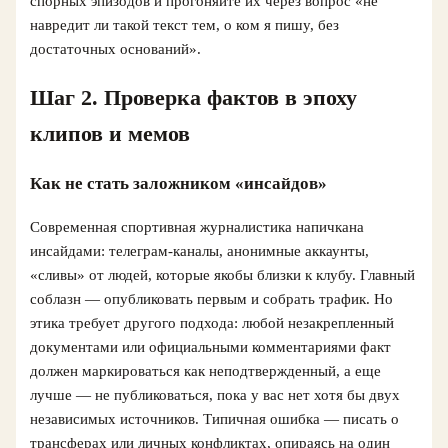
спорных эпизодов и прогоняйте их через вопрос «не
навредит ли такой текст тем, о ком я пишу, без
достаточных оснований».
Шаг 2. Проверка фактов в эпоху
клипов и мемов
Как не стать заложником «инсайдов»
Современная спортивная журналистика напичкана
инсайдами: телеграм‑каналы, анонимные аккаунты,
«сливы» от людей, которые якобы близки к клубу. Главный
соблазн — опубликовать первым и собрать трафик. Но
этика требует другого подхода: любой незакрепленный
документами или официальными комментариями факт
должен маркироваться как неподтвержденный, а еще
лучше — не публиковаться, пока у вас нет хотя бы двух
независимых источников. Типичная ошибка — писать о
трансферах или личных конфликтах, опираясь на один