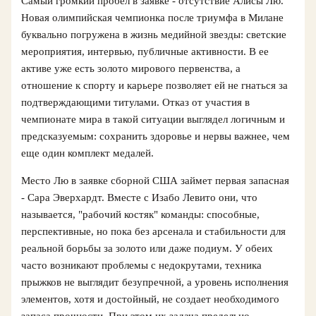
Самый громкий пробел в заявке - отсутствие Алисы Лю.
Новая олимпийская чемпионка после триумфа в Милане
буквально погружена в жизнь медийной звезды: светские
мероприятия, интервью, публичные активности. В ее
активе уже есть золото мирового первенства, а
отношение к спорту и карьере позволяет ей не гнаться за
подтверждающими титулами. Отказ от участия в
чемпионате мира в такой ситуации выглядел логичным и
предсказуемым: сохранить здоровье и нервы важнее, чем
еще один комплект медалей.
Место Лю в заявке сборной США займет первая запасная
- Сара Эверхардт. Вместе с Изабо Левито они, что
называется, "рабочий костяк" команды: способные,
перспективные, но пока без арсенала и стабильности для
реальной борьбы за золото или даже подиум. У обеих
часто возникают проблемы с недокрутами, техника
прыжков не выглядит безупречной, а уровень исполнения
элементов, хотя и достойный, не создает необходимого
запаса прочности. При этом их задача предельно