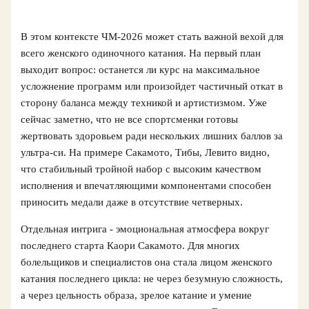
В этом контексте ЧМ‑2026 может стать важной вехой для
всего женского одиночного катания. На первый план
выходит вопрос: останется ли курс на максимальное
усложнение программ или произойдет частичный откат в
сторону баланса между техникой и артистизмом. Уже
сейчас заметно, что не все спортсменки готовы
жертвовать здоровьем ради нескольких лишних баллов за
ультра‑си. На примере Сакамото, Тибы, Левито видно,
что стабильный тройной набор с высоким качеством
исполнения и впечатляющими компонентами способен
приносить медали даже в отсутствие четверных.
Отдельная интрига - эмоциональная атмосфера вокруг
последнего старта Каори Сакамото. Для многих
болельщиков и специалистов она стала лицом женского
катания последнего цикла: не через безумную сложность,
а через цельность образа, зрелое катание и умение