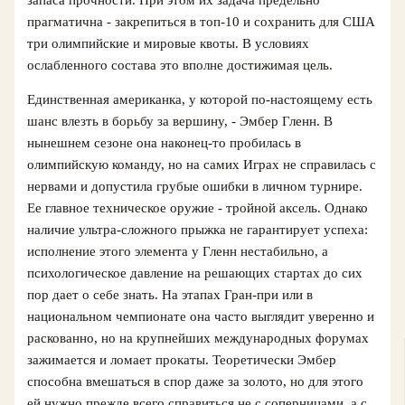
прагматична - закрепиться в топ‑10 и сохранить для США
три олимпийские и мировые квоты. В условиях
ослабленного состава это вполне достижимая цель.
Единственная американка, у которой по‑настоящему есть
шанс влезть в борьбу за вершину, - Эмбер Гленн. В
нынешнем сезоне она наконец‑то пробилась в
олимпийскую команду, но на самих Играх не справилась с
нервами и допустила грубые ошибки в личном турнире.
Ее главное техническое оружие - тройной аксель. Однако
наличие ультра‑сложного прыжка не гарантирует успеха:
исполнение этого элемента у Гленн нестабильно, а
психологическое давление на решающих стартах до сих
пор дает о себе знать. На этапах Гран‑при или в
национальном чемпионате она часто выглядит уверенно и
раскованно, но на крупнейших международных форумах
зажимается и ломает прокаты. Теоретически Эмбер
способна вмешаться в спор даже за золото, но для этого
ей нужно прежде всего справиться не с соперницами, а с