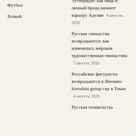
Тутберидзе: как пиар и
Футбол
личный бренд меняют
карьеру Аделии
6 августа,
Хоккей
2026
Русские гимнастки
возвращаются: как
изменилась мировая
художественная гимнастика
5 августа, 2026
Российские фигуристы
возвращаются в Японию:
kinoshita group cup в Токио
4 августа, 2026
Русская теннисистка
Кристина Лютова: победа
на Wta в 16 лет и выбор
флага
3 августа, 2026