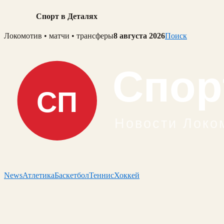
Спорт в Деталях
Skip
Локомотив • матчи • трансферы
8 августа 2026
Поиск
to
content
News
Атлетика
Баскетбол
Теннис
Хоккей