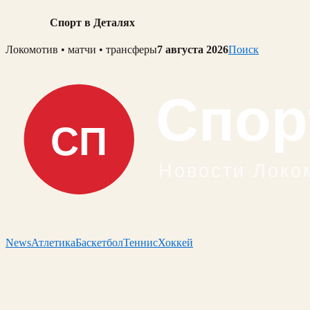
Спорт в Деталях
Skip
Локомотив • матчи • трансферы
7 августа 2026
Поиск
to
content
News
Атлетика
Баскетбол
Теннис
Хоккей