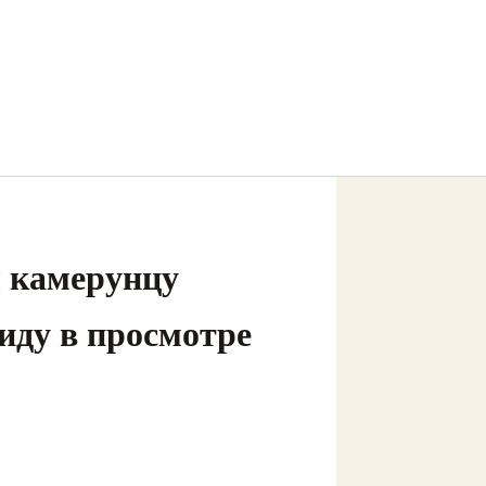
л камерунцу
иду в просмотре