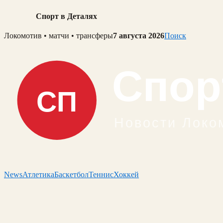
Спорт в Деталях
Skip
Локомотив • матчи • трансферы
7 августа 2026
Поиск
to
content
News
Атлетика
Баскетбол
Теннис
Хоккей