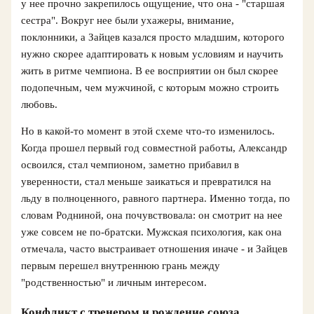
у нее прочно закрепилось ощущение, что она - "старшая
сестра". Вокруг нее были ухажеры, внимание,
поклонники, а Зайцев казался просто младшим, которого
нужно скорее адаптировать к новым условиям и научить
жить в ритме чемпиона. В ее восприятии он был скорее
подопечным, чем мужчиной, с которым можно строить
любовь.
Но в какой-то момент в этой схеме что‑то изменилось.
Когда прошел первый год совместной работы, Александр
освоился, стал чемпионом, заметно прибавил в
уверенности, стал меньше заикаться и превратился на
льду в полноценного, равного партнера. Именно тогда, по
словам Родниной, она почувствовала: он смотрит на нее
уже совсем не по-братски. Мужская психология, как она
отмечала, часто выстраивает отношения иначе - и Зайцев
первым перешел внутреннюю грань между
"родственностью" и личным интересом.
Конфликт с тренером и рождение союза