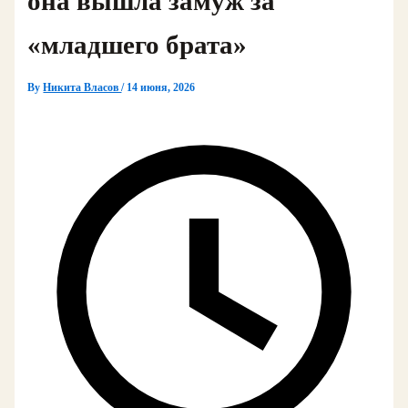
она вышла замуж за
«младшего брата»
By
Никита Власов
/
14 июня, 2026