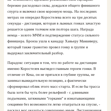
бережно расходовал силы, дождался общего финишного
спурта и включил свою коронную мощь. На последних
метрах он опередил Коростелева всего на три десятых
секунды - дистанция, которая в лыжных гонках зачастую
решается одним толчком или полтора шага. Награда
немца - золото МЧМ и подтверждение статуса сильного
финишера. Бронза ушла к канадцу Хавьеру Маккиверу,
который также грамотно провел гонку в группе и
выдержал заключительный разбор.
Парадокс ситуации в том, что по работе на дистанции
именно Коростелев выглядел главным героем гонки. В
отличие от Кека, он не прятался в глубине группы, не
занимал выжидательную позицию, а фактически
сформировал облик этого масс-старта. И если бы трасса
была хотя бы чуть более рельефной - с длинными
подъемами, затяжными "горками" и изматывающими
секциями без возможности легко отыграться на спуске, -
расклад мог оказаться совершенно иным. Дистанционная