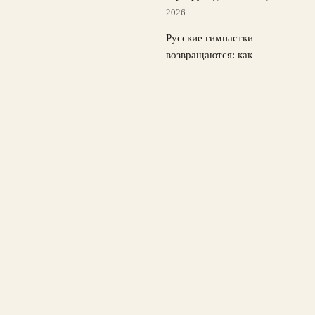
2026
Русские гимнастки
возвращаются: как
изменилась мировая
художественная гимнастика
5 августа, 2026
© 2026 Спорт в Деталях
Новости Локомотива
News
Атлетика
Баскетбол
Теннис
Футбол