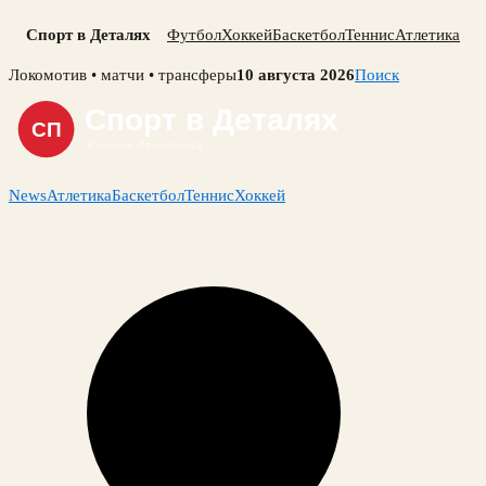
Спорт в Деталях
Футбол
Хоккей
Баскетбол
Теннис
Атлетика
Skip
Локомотив • матчи • трансферы
10 августа 2026
Поиск
to
content
News
Атлетика
Баскетбол
Теннис
Хоккей