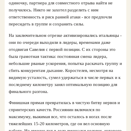
одиночку, партнера для совместного отрыва найти не
получилось. Никто не захотел разделить с ним
ответственность и риск ранней атаки - все предпочли
пересидеть в группе и сохранить силы.
На заключительном отрезке активизировались итальянцы -
они по очереди выходили в лидеры, временами даже
отодвигая Савелия с первой позиции. С их стороны это
была грамотная тактика: постоянная смена лидера,
небольшие рваные ускорения, попытка раскачать группу и
сбить конкурентам дыхание. Коростелев, несмотря на
видимую усталость, сумел удержаться в числе первых и к
последнему километру занял оптимальную позицию для
финального разгона.
Финишная прямая превратилась в чистую битву нервов и
спринтерских качеств. Россиянин включился по
максимуму, выжимая все, что осталось в ногах после
тяжелейших 15-20 километров, где он вел основную
работу. Но именно тут в дело вмешался человек, которого