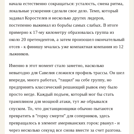
начала естественно сокращаться: усталость, смена ритма,
локальные ускорения сделали свое дело. Темп, который
задавал Коростелев и несколько других лидеров,
постепенно выжимал из борьбы самых слабых. В итоге
примерно к 17-му километру образовалась группа из
около 20 претендентов, а затем произошел окончательный
отсев - к финишу мчалась уже компактная компания из 12
лыжников.
Именно в этот момент стало заметно, насколько
невыгодно для Савелия сложился профиль трассы. Он шел
впереди, много работал, "тащил" на себе группу, но
предпринять классический решающий рывок ему было
просто негде. Каждый подъем, который мог бы стать
трамплином для мощной атаки, тут же обрывался
спуском. То, что дистанционщики обычно пытаются
превратить в "горку смерти" для соперников, здесь
превращалось в элемент американских горок: рванул - и
через несколько секунд все снова вместе за счет разгона.