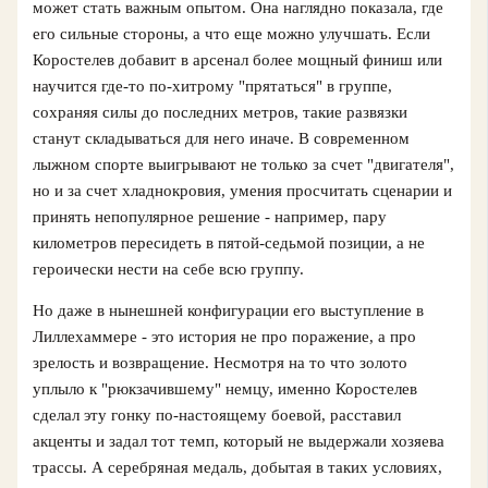
может стать важным опытом. Она наглядно показала, где
его сильные стороны, а что еще можно улучшать. Если
Коростелев добавит в арсенал более мощный финиш или
научится где-то по-хитрому "прятаться" в группе,
сохраняя силы до последних метров, такие развязки
станут складываться для него иначе. В современном
лыжном спорте выигрывают не только за счет "двигателя",
но и за счет хладнокровия, умения просчитать сценарии и
принять непопулярное решение - например, пару
километров пересидеть в пятой-седьмой позиции, а не
героически нести на себе всю группу.
Но даже в нынешней конфигурации его выступление в
Лиллехаммере - это история не про поражение, а про
зрелость и возвращение. Несмотря на то что золото
уплыло к "рюкзачившему" немцу, именно Коростелев
сделал эту гонку по-настоящему боевой, расставил
акценты и задал тот темп, который не выдержали хозяева
трассы. А серебряная медаль, добытая в таких условиях,