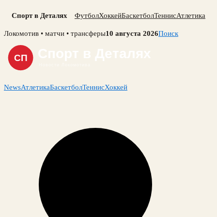
Спорт в Деталях
Футбол
Хоккей
Баскетбол
Теннис
Атлетика
Skip
Локомотив • матчи • трансферы
10 августа 2026
Поиск
to
content
News
Атлетика
Баскетбол
Теннис
Хоккей