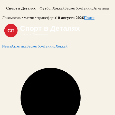
Спорт в Деталях
Футбол
Хоккей
Баскетбол
Теннис
Атлетика
Skip
Локомотив • матчи • трансферы
10 августа 2026
Поиск
to
content
News
Атлетика
Баскетбол
Теннис
Хоккей