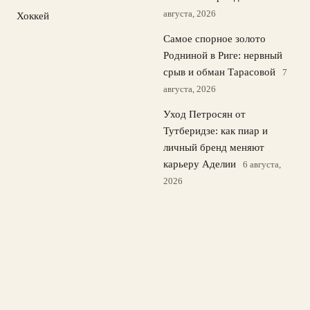
августа, 2026
Хоккей
Самое спорное золото
Родниной в Риге: нервный
срыв и обман Тарасовой
7
августа, 2026
Уход Петросян от
Тутберидзе: как пиар и
личный бренд меняют
карьеру Аделии
6 августа,
2026
Русские гимнастки
возвращаются: как
изменилась мировая
художественная гимнастика
5 августа, 2026
© 2026 Спорт в Деталях
Новости Локомотива