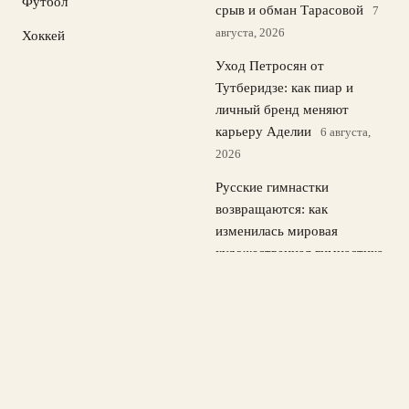
Футбол
срыв и обман Тарасовой
7
августа, 2026
Хоккей
Уход Петросян от
Тутберидзе: как пиар и
личный бренд меняют
карьеру Аделии
6 августа,
2026
Русские гимнастки
возвращаются: как
изменилась мировая
художественная гимнастика
5 августа, 2026
Российские фигуристы
возвращаются в Японию:
kinoshita group cup в Токио
4 августа, 2026