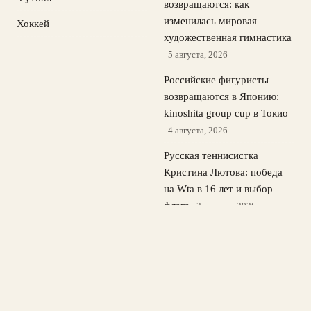
возвращаются: как
изменилась мировая
Хоккей
художественная гимнастика
5 августа, 2026
Российские фигуристы
возвращаются в Японию:
kinoshita group cup в Токио
4 августа, 2026
Русская теннисистка
Кристина Лютова: победа
на Wta в 16 лет и выбор
флага
3 августа, 2026
Лала Крамаренко и Яна
Кудрявцева о гимнастике и
дебютном сингле
2 августа,
2026
© 2026 Спорт в Деталях
Новости Локомотива